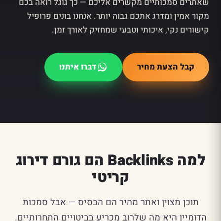
שאתרים סמכותיים מקשרים אליכם — כך גוגל רואה בכם
מקור אמין ומדרג אתכם גבוה יותר. אנחנו בונים פרופיל
קישורים נקי, איכותי וטבעי שמחזיק לאורך זמן.
קבל הצעת מחיר
דברו איתנו
למה Backlinks הם גורם דירוג
קריטי
תוכן מצוין ואתר מהיר הם הבסיס — אבל סמכות
הדומיין היא מה שלרוב מכריע בביטויים התחרותיים.