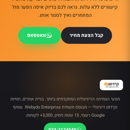
קישורים ללא עלות. נראה לכם בדיוק איפה הפער מול
המתחרים ואיך לסגור אותו.
קבל הצעת מחיר
וואטסאפ
מנועי הצמיחה הדיגיטלית המתקדמים ביותר. בניית אתרים, חנויות
וקידום דיגיטלי — מבוסס תשתית Webydo Enterprise. שותף
Google רשמי, 15 שנות ניסיון, 3,000+ לקוחות.
074-7174040