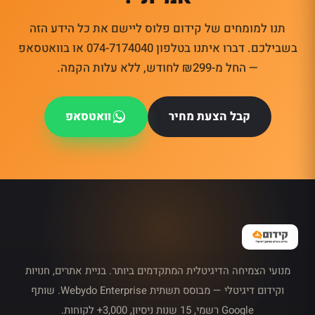
תנו למומחים של קידום פלוס ליישם את כל הידע הזה
בשבילכם. דברו איתנו בטלפון 074-7174040 או בוואטסאפ
— החל מ-₪299 לחודש, ללא עלות הקמה.
קבל הצעת מחיר
וואטסאפ
מנועי הצמיחה הדיגיטלית המתקדמים ביותר. בניית אתרים, חנויות
וקידום דיגיטלי — מבוסס תשתית Webydo Enterprise. שותף
Google רשמי, 15 שנות ניסיון, 3,000+ לקוחות.