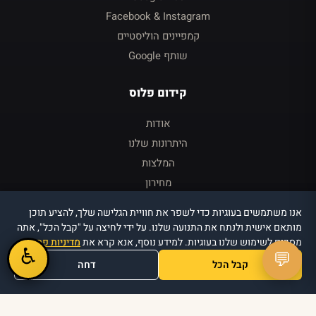
Facebook & Instagram
קמפיינים הוליסטיים
שותף Google
קידום פלוס
אודות
היתרונות שלנו
המלצות
מחירון
צור קשר
אנו משתמשים בעוגיות כדי לשפר את חוויית הגלישה שלך, להציע תוכן
כניסה ללקוחות
מותאם אישית ולנתח את התנועה שלנו. על ידי לחיצה על "קבל הכל", אתה
מסכים לשימוש שלנו בעוגיות. למידע נוסף, אנא קרא את
מדיניות פרטיות
.
♿
💬
קבל הכל
דחה
© 2026 קידום פלוס · וויזואל טרי די בע״מ · כל הזכויות שמורות
הצהרת נגישות
מדיניות פרטיות
תנאי שימוש
תנאים כלליים
·
·
·