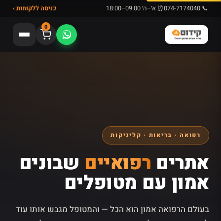
📞 074-7174040
⏰ א׳–ה׳ 09:00–18:00
כניסה ללקוחות ›
0
רפואה · בריאות · קליניקות
אתרים
רפואיים
שבונים
אמון עם מטופלים
בעולם הרפואה אמון הוא הכל — והמטופל מגבש אותו עוד