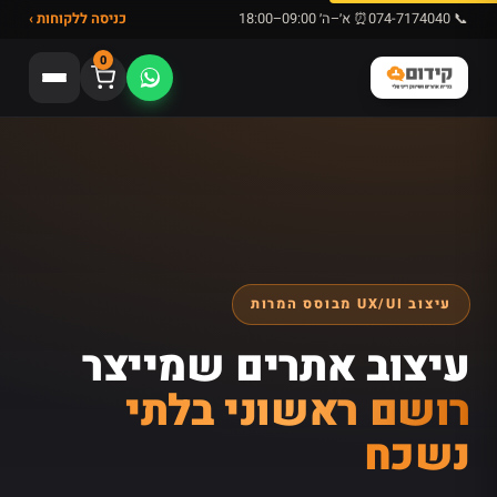
📞 074-7174040
⏰ א׳–ה׳ 09:00–18:00
כניסה ללקוחות ›
0
עיצוב UX/UI מבוסס המרות
עיצוב אתרים שמייצר
רושם ראשוני בלתי
נשכח