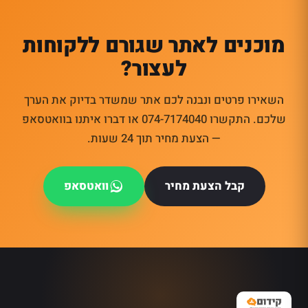
מוכנים לאתר שגורם ללקוחות
לעצור?
השאירו פרטים ונבנה לכם אתר שמשדר בדיוק את הערך
שלכם. התקשרו 074-7174040 או דברו איתנו בוואטסאפ
— הצעת מחיר תוך 24 שעות.
קבל הצעת מחיר
וואטסאפ