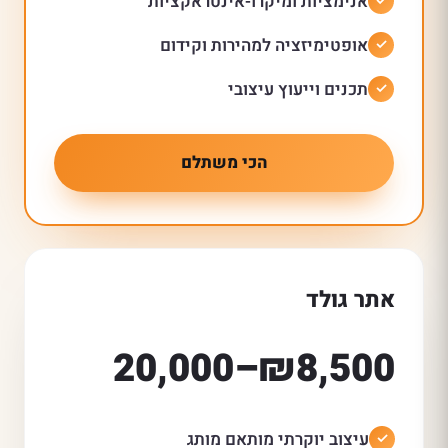
אנימציות ומיקרו-אינטראקציות
אופטימיזציה למהירות וקידום
תכנים וייעוץ עיצובי
הכי משתלם
אתר גולד
₪8,500–20,000
עיצוב יוקרתי מותאם מותג