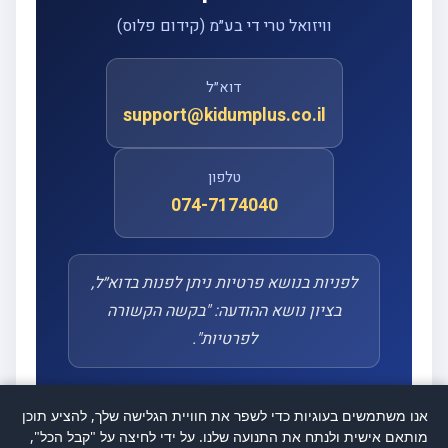
וויזואל טרי די בע״מ (קידום פלוס)
דוא״ל
support@kidumplus.co.il
טלפון
074-7174040
לפניות בנושא פרטיות ניתן לפנות בדוא״ל,
בציון נושא ההודעה: "בקשה הקשורה
לפרטיות".
אנו משתמשים בעוגיות כדי לשפר את חוויית הגלישה שלך, להציע תוכן
מותאם אישית ולנתח את התנועה שלנו. על ידי לחיצה על "קבל הכל",
מסמך זה נערך בהתאם לחוק הגנת הפרטיות, התשמ״א–1981