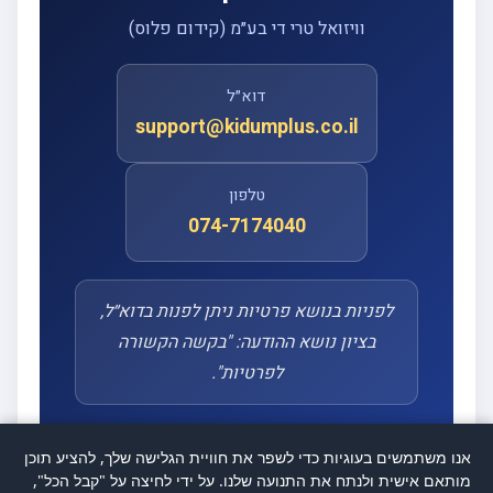
וויזואל טרי די בע״מ (קידום פלוס)
דוא״ל
support@kidumplus.co.il
טלפון
074-7174040
לפניות בנושא פרטיות ניתן לפנות בדוא״ל,
בציון נושא ההודעה: "בקשה הקשורה
לפרטיות".
אנו משתמשים בעוגיות כדי לשפר את חוויית הגלישה שלך, להציע תוכן
מותאם אישית ולנתח את התנועה שלנו. על ידי לחיצה על "קבל הכל",
מסמך זה נערך בהתאם לחוק הגנת הפרטיות, התשמ״א–1981