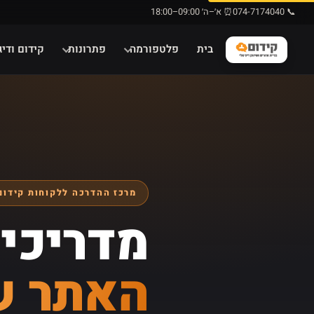
📞 074-7174040
⏰ א׳–ה׳ 09:00–18:00
בית
פלטפורמה
פתרונות
קידום ודיג
מרכז ההדרכה ללקוחות קידום
מדריכים
האתר ש