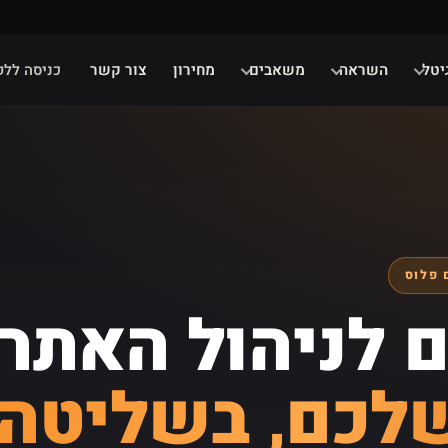
יטל
השראה
משאבים
מחירון
צור קשר
כניסה ללק
 פלוס
 לניהול האתר
לכם, בשליטה