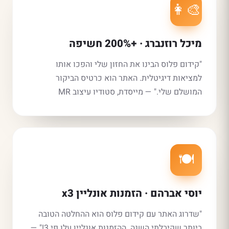
👩‍🎨
מיכל רוזנברג · +200% חשיפה
"קידום פלוס הבינו את החזון שלי והפכו אותו
למציאות דיגיטלית. האתר הוא כרטיס הביקור
המושלם שלי." — מייסדת, סטודיו עיצוב MR
🍽️
יוסי אברהם · הזמנות אונליין x3
"שדרוג האתר עם קידום פלוס הוא ההחלטה הטובה
ביותר שקיבלתי השנה. ההזמנות אונליין עלו פי 3!" —