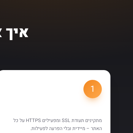
איך 
1
הטמעת SSL
מתקינים תעודת SSL ומפעילים HTTPS על כל
האתר – מיידית ובלי הפרעה לפעילות.