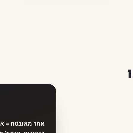
אתר מאובטח = אמו