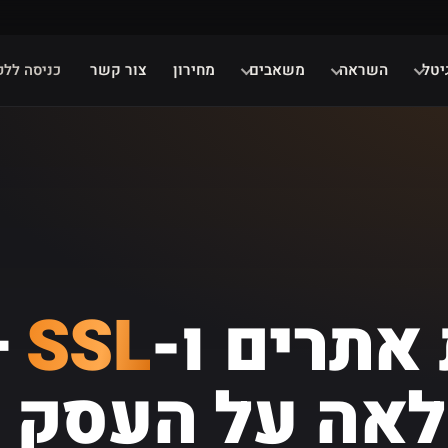
יטל
השראה
משאבים
מחירון
צור קשר
כניסה ללק
אתרים ו-
SSL
–
לאה על העסק