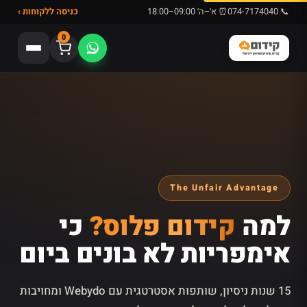
📞 074-7174040
⏰ א׳–ה׳ 09:00–18:00
כניסה ללקוחות ›
0
The Unfair Advantage
למה
קידום פלוס?
כי
אימפריות לא בונים ביום
15 שנות ניסיון, שותפות אסטרטגית עם Webydo ומחויבות