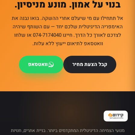
בנוי על אמון. מונע מניסיון.
אל תתחילו עם מי שיעלם אחרי ההשקה. בואו נבנה את
האימפריה הדיגיטלית שלכם יחד — עם השותף שיהיה
לצדכם לאורך כל הדרך. חייגו 074-7174040 או שלחו
וואטסאפ לתיאום ייעוץ ללא עלות.
קבל הצעת מחיר
וואטסאפ
מנועי הצמיחה הדיגיטלית המתקדמים ביותר. בניית אתרים, חנויות