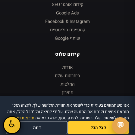
קידום אורגני SEO
Google Ads
Facebook & Instagram
קמפיינים הוליסטיים
שותף Google
קידום פלוס
אודות
היתרונות שלנו
המלצות
מחירון
צור קשר
אנו משתמשים בעוגיות כדי לשפר את חוויית הגלישה שלך, להציע תוכן
כניסה ללקוחות
מותאם אישית ולנתח את התנועה שלנו. על ידי לחיצה על "קבל הכל", אתה
מסכים לשימוש שלנו בעוגיות. למידע נוסף, אנא קרא את
מדיניות פרטיות
.
♿
💬
קבל הכל
דחה
© 2026 קידום פלוס · וויזואל טרי די בע״מ · כל הזכויות שמורות