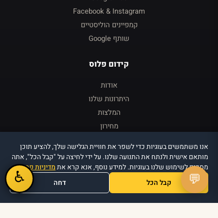
Facebook & Instagram
קמפיינים הוליסטיים
שותף Google
קידום פלוס
אודות
היתרונות שלנו
המלצות
מחירון
צור קשר
אנו משתמשים בעוגיות כדי לשפר את חוויית הגלישה שלך, להציע תוכן
כניסה ללקוחות
מותאם אישית ולנתח את התנועה שלנו. על ידי לחיצה על "קבל הכל", אתה
מסכים לשימוש שלנו בעוגיות. למידע נוסף, אנא קרא את
מדיניות פרטיות
.
♿
💬
קבל הכל
דחה
© 2026 קידום פלוס · וויזואל טרי די בע״מ · כל הזכויות שמורות
הצהרת נגישות
מדיניות פרטיות
תנאי שימוש
תנאים כלליים
·
·
·