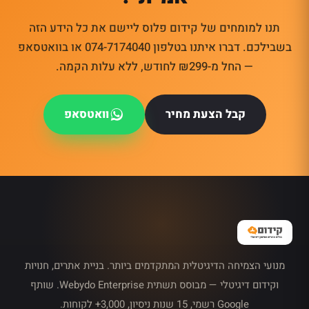
תנו למומחים של קידום פלוס ליישם את כל הידע הזה
בשבילכם. דברו איתנו בטלפון 074-7174040 או בוואטסאפ
— החל מ-₪299 לחודש, ללא עלות הקמה.
קבל הצעת מחיר
וואטסאפ
מנועי הצמיחה הדיגיטלית המתקדמים ביותר. בניית אתרים, חנויות
וקידום דיגיטלי — מבוסס תשתית Webydo Enterprise. שותף
Google רשמי, 15 שנות ניסיון, 3,000+ לקוחות.