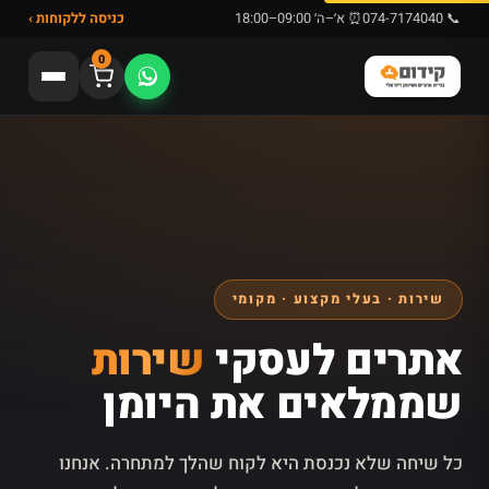
📞 074-7174040
⏰ א׳–ה׳ 09:00–18:00
כניסה ללקוחות ›
0
שירות · בעלי מקצוע · מקומי
אתרים לעסקי
שירות
שממלאים את היומן
כל שיחה שלא נכנסת היא לקוח שהלך למתחרה. אנחנו