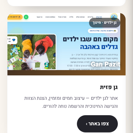
גן ילדים · חינוך
Gan Pazit
גן פזית
אתר לגן ילדים — עיצוב חמים ומזמין, הצגת הצוות
והגישה החינוכית והרשמה נוחה להורים.
צפו באתר ›